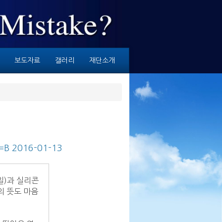
보도자료
갤러리
재단소개
=B 2016-01-13
의 뜻도 마음