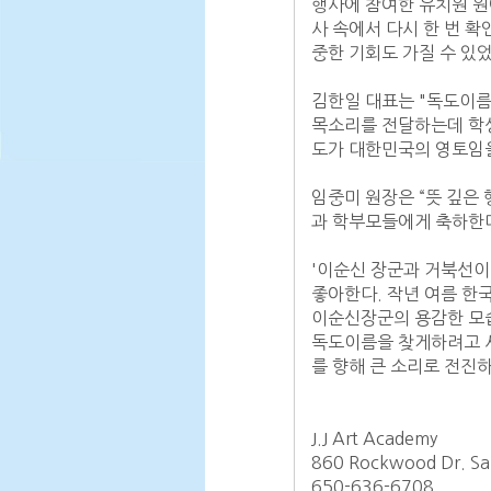
행사에 참여한 유치원 원
사 속에서 다시 한 번 확
중한 기회도 가질 수 있었다
김한일 대표는 "독도이름
목소리를 전달하는데 학생
도가 대한민국의 영토임을
임중미 원장은 “뜻 깊은
과 학부모들에게 축하한다
'이순신 장군과 거북선이
좋아한다. 작년 여름 한
이순신장군의 용감한 모습
독도이름을 찾게하려고 서
를 향해 큰 소리로 전진하
J.J Art Academy

860 Rockwood Dr. San
650-636-6708
