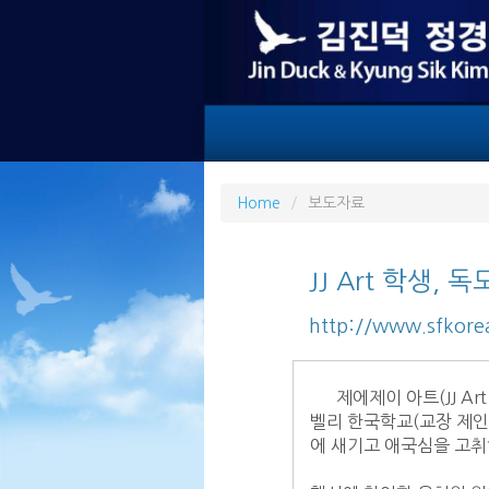
Home
보도자료
JJ Art 학생,
http://www.sfkor
      제에제이 아트(JJ Art Academy 원장 임중미)의 학생들은 김진덕.정경식 재단(대표 김한일)과 실리콘
벨리 한국학교(교장 제인
에 새기고 애국심을 고취