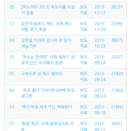
35
[파노라마 2013] 독도이름 되찾
보도
2013-
26237
기 운동
자료
12-17
57
김진덕·정경식 재단, 국제 페스
보도
2013-
25992
티발 추가 후원
자료
11-29
34
김한일 치과의 감사의 뜻 담아
보도
2013-
38075
재능기부
자료
10-23
33
“독도는 한국땅” 대형 빌보드 샌
보도
2013-
22077
호제 인근 프리웨이 등장
자료
09-24
55
고속도로 상 독도 빌보드
보도
2013-
21820
자료
09-24
56
"효과 좋다" FWY에 4번째 독도
보도
2013-
21903
광고판
자료
09-24
54
‘역사 바로 세우기’는 계속된다
보도
2013-
21860
자료
09-19
53
‘통일’‘독도’ 주제 동영상으로 선
보도
2013-
36051
발
자료
09-17