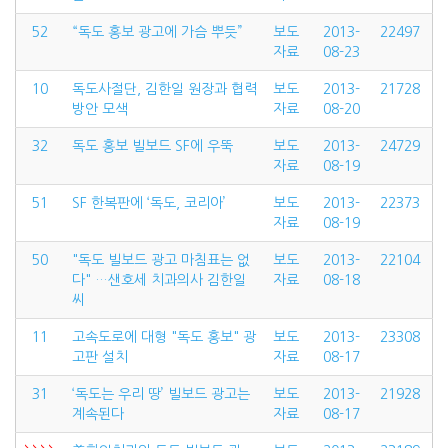
52
“독도 홍보 광고에 가슴 뿌듯”
보도
2013-
22497
자료
08-23
10
독도사절단, 김한일 원장과 협력
보도
2013-
21728
방안 모색
자료
08-20
32
독도 홍보 빌보드 SF에 우뚝
보도
2013-
24729
자료
08-19
51
SF 한복판에 ‘독도, 코리아’
보도
2013-
22373
자료
08-19
50
"독도 빌보드 광고 마침표는 없
보도
2013-
22104
다" …샌호세 치과의사 김한일
자료
08-18
씨
11
고속도로에 대형 "독도 홍보" 광
보도
2013-
23308
고판 설치
자료
08-17
31
‘독도는 우리 땅’ 빌보드 광고는
보도
2013-
21928
계속된다
자료
08-17