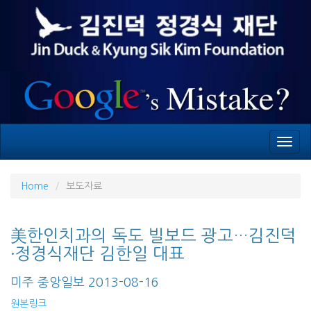
Toggl
navig
Home
보도자료
美한인치과의 독도 빌보드 광고…김진덕
·정경식재단 김한일 대표
미주 중앙일보 2013-08-16
원본링크