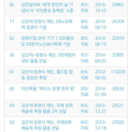
65
김한일대표 ‘세계 한인의 날 기
보도
2014-
29862
념식’서 ‘국민훈장 동백장’ 수훈
자료
10-10
17
김진덕·정경식 재단, EB노인회
보도
2014-
26704
에 컴퓨터 기증
자료
06-19
62
컴퓨터및 관련 기기 1,500불상
보도
2014-
25919
당 EB한미노인봉사회에 기증
자료
06-19
36
김진덕*정경식 재단, 3만여달러
보도
2014-
25895
상당 물품 전달
자료
06-02
61
김진덕·정경식 재단, 월드컵 합
보도
2014-
114209
동 응원전 후원
자료
06-02
60
타민족들 “독도는 분명 한국 땅”
보도
2014-
30633
자료
01-09
59
김진덕·정경식 재단, 국제 문화
보도
2013-
25521
예술제 후원 물품 2차 전달
자료
12-27
58
김진덕·정경식 재단, 국제문화
보도
2013-
33920
예술제 후원 물품 전달
자료
12-18