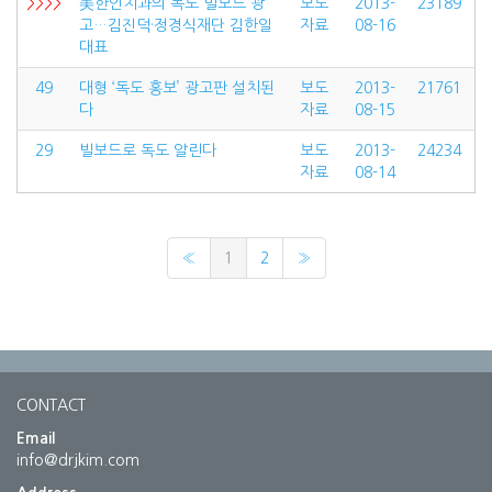
>>>>
美한인치과의 독도 빌보드 광
보도
2013-
23189
고…김진덕·정경식재단 김한일
자료
08-16
대표
49
대형 ‘독도 홍보’ 광고판 설치된
보도
2013-
21761
다
자료
08-15
29
빌보드로 독도 알린다
보도
2013-
24234
자료
08-14
«
1
2
»
CONTACT
Email
info@drjkim.com