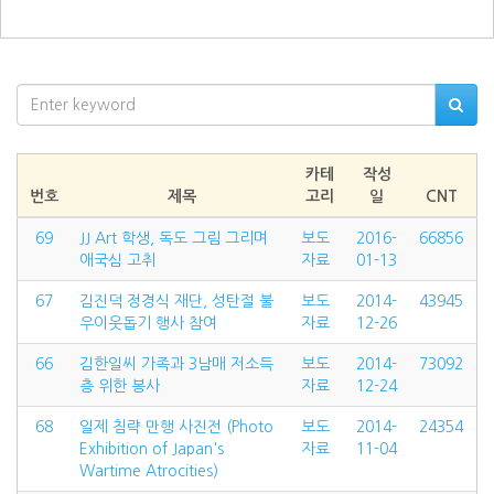
카테
작성
번호
제목
고리
일
CNT
69
JJ Art 학생, 독도 그림 그리며
보도
2016-
66856
애국심 고취
자료
01-13
67
김진덕 정경식 재단, 성탄절 불
보도
2014-
43945
우이웃돕기 행사 참여
자료
12-26
66
김한일씨 가족과 3남매 저소득
보도
2014-
73092
층 위한 봉사
자료
12-24
68
일제 침략 만행 사진전 (Photo
보도
2014-
24354
Exhibition of Japan's
자료
11-04
Wartime Atrocities)