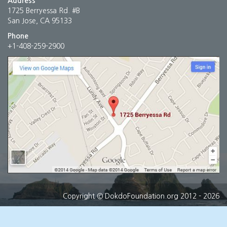
Address
1725 Berryessa Rd. #B
San Jose, CA 95133
Phone
+1-408-259-2900
Copyright
© DokdoFoundation.org 2012 - 2026