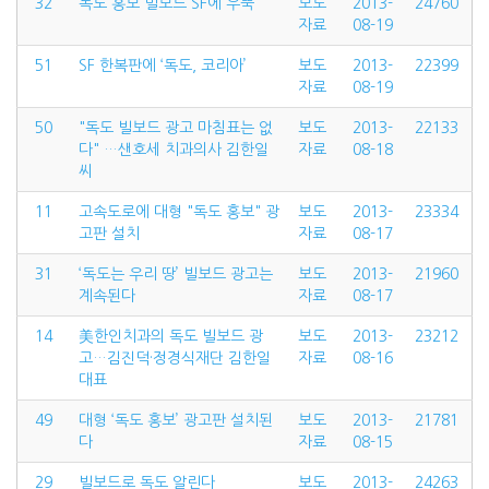
32
독도 홍보 빌보드 SF에 우뚝
보도
2013-
24760
자료
08-19
51
SF 한복판에 ‘독도, 코리아’
보도
2013-
22399
자료
08-19
50
"독도 빌보드 광고 마침표는 없
보도
2013-
22133
다" …샌호세 치과의사 김한일
자료
08-18
씨
11
고속도로에 대형 "독도 홍보" 광
보도
2013-
23334
고판 설치
자료
08-17
31
‘독도는 우리 땅’ 빌보드 광고는
보도
2013-
21960
계속된다
자료
08-17
14
美한인치과의 독도 빌보드 광
보도
2013-
23212
고…김진덕·정경식재단 김한일
자료
08-16
대표
49
대형 ‘독도 홍보’ 광고판 설치된
보도
2013-
21781
다
자료
08-15
29
빌보드로 독도 알린다
보도
2013-
24263