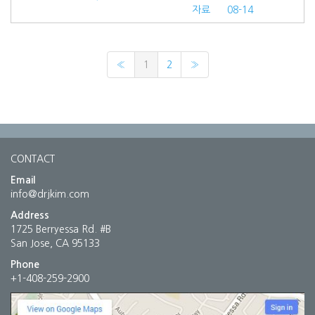
자료
08-14
«
1
2
»
CONTACT
Email
info@drjkim.com
Address
1725 Berryessa Rd. #B
San Jose, CA 95133
Phone
+1-408-259-2900