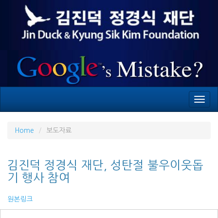
Toggl
navig
Home
보도자료
김진덕 정경식 재단, 성탄절 불우이웃돕
기 행사 참여
원본링크