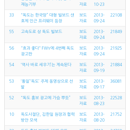
재능기부
자료
10-23
33
“독도는 한국땅” 대형 빌보드 샌
보도
2013-
22108
호제 인근 프리웨이 등장
자료
09-24
55
고속도로 상 독도 빌보드
보도
2013-
21849
자료
09-24
56
"효과 좋다" FWY에 4번째 독도
보도
2013-
21925
광고판
자료
09-24
54
‘역사 바로 세우기’는 계속된다
보도
2013-
21884
자료
09-19
53
‘통일’‘독도’ 주제 동영상으로 선
보도
2013-
36081
발
자료
09-17
52
“독도 홍보 광고에 가슴 뿌듯”
보도
2013-
22528
자료
08-23
10
독도사절단, 김한일 원장과 협력
보도
2013-
21752
방안 모색
자료
08-20