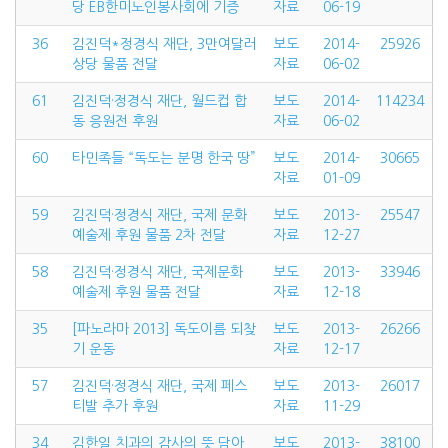
당 EB한미노인봉사회에 기증
자료
06-19
36
김진덕*정경식 재단, 3만여달러
보도
2014-
25926
상당 물품 전달
자료
06-02
61
김진덕·정경식 재단, 월드컵 합
보도
2014-
114234
동 응원전 후원
자료
06-02
60
타민족들 “독도는 분명 한국 땅”
보도
2014-
30665
자료
01-09
59
김진덕·정경식 재단, 국제 문화
보도
2013-
25547
예술제 후원 물품 2차 전달
자료
12-27
58
김진덕·정경식 재단, 국제문화
보도
2013-
33946
예술제 후원 물품 전달
자료
12-18
35
[파노라마 2013] 독도이름 되찾
보도
2013-
26266
기 운동
자료
12-17
57
김진덕·정경식 재단, 국제 페스
보도
2013-
26017
티발 추가 후원
자료
11-29
34
김한일 치과의 감사의 뜻 담아
보도
2013-
38100