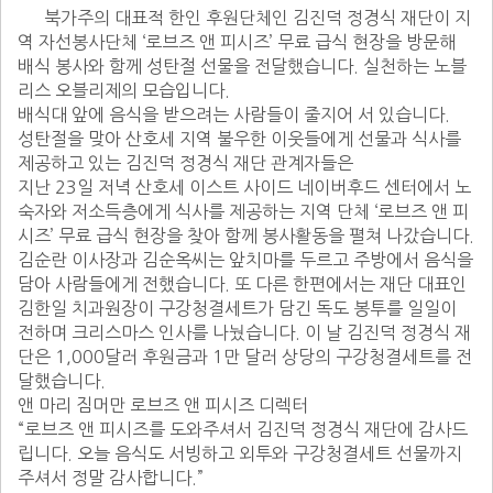
      북가주의 대표적 한인 후원단체인 김진덕 정경식 재단이 지
역 자선봉사단체 ‘로브즈 앤 피시즈’ 무료 급식 현장을 방문해 
배식 봉사와 함께 성탄절 선물을 전달했습니다. 실천하는 노블
리스 오블리제의 모습입니다.

배식대 앞에 음식을 받으려는 사람들이 줄지어 서 있습니다.

성탄절을 맞아 산호세 지역 불우한 이웃들에게 선물과 식사를 
제공하고 있는 김진덕 정경식 재단 관계자들은

지난 23일 저녁 산호세 이스트 사이드 네이버후드 센터에서 노
숙자와 저소득층에게 식사를 제공하는 지역 단체 ‘로브즈 앤 피
시즈’ 무료 급식 현장을 찾아 함께 봉사활동을 펼쳐 나갔습니다.

김순란 이사장과 김순옥씨는 앞치마를 두르고 주방에서 음식을 
담아 사람들에게 전했습니다. 또 다른 한편에서는 재단 대표인 
김한일 치과원장이 구강청결세트가 담긴 독도 봉투를 일일이 
전하며 크리스마스 인사를 나눴습니다. 이 날 김진덕 정경식 재
단은 1,000달러 후원금과 1만 달러 상당의 구강청결세트를 전
달했습니다.

앤 마리 짐머만 로브즈 앤 피시즈 디렉터

“로브즈 앤 피시즈를 도와주셔서 김진덕 정경식 재단에 감사드
립니다. 오늘 음식도 서빙하고 외투와 구강청결세트 선물까지 
주셔서 정말 감사합니다.”
