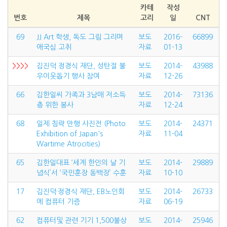
카테
작성
번호
제목
고리
일
CNT
69
JJ Art 학생, 독도 그림 그리며
보도
2016-
66899
애국심 고취
자료
01-13
>>>>
김진덕 정경식 재단, 성탄절 불
보도
2014-
43988
우이웃돕기 행사 참여
자료
12-26
66
김한일씨 가족과 3남매 저소득
보도
2014-
73136
층 위한 봉사
자료
12-24
68
일제 침략 만행 사진전 (Photo
보도
2014-
24371
Exhibition of Japan's
자료
11-04
Wartime Atrocities)
65
김한일대표 ‘세계 한인의 날 기
보도
2014-
29889
념식’서 ‘국민훈장 동백장’ 수훈
자료
10-10
17
김진덕·정경식 재단, EB노인회
보도
2014-
26733
에 컴퓨터 기증
자료
06-19
62
컴퓨터및 관련 기기 1,500불상
보도
2014-
25946