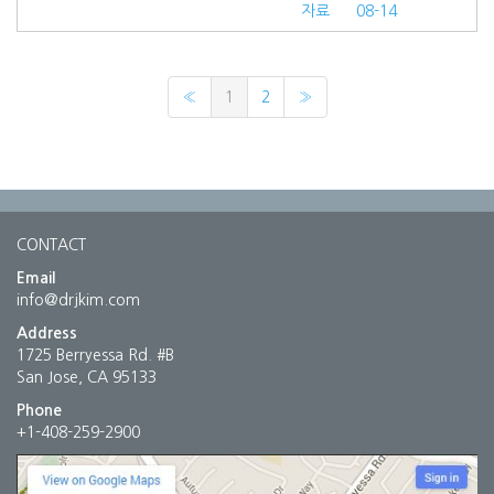
자료
08-14
«
1
2
»
CONTACT
Email
info@drjkim.com
Address
1725 Berryessa Rd. #B
San Jose, CA 95133
Phone
+1-408-259-2900