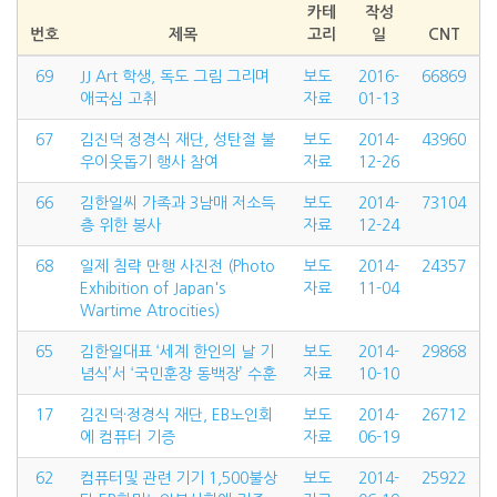
카테
작성
번호
제목
고리
일
CNT
69
JJ Art 학생, 독도 그림 그리며
보도
2016-
66869
애국심 고취
자료
01-13
67
김진덕 정경식 재단, 성탄절 불
보도
2014-
43960
우이웃돕기 행사 참여
자료
12-26
66
김한일씨 가족과 3남매 저소득
보도
2014-
73104
층 위한 봉사
자료
12-24
68
일제 침략 만행 사진전 (Photo
보도
2014-
24357
Exhibition of Japan's
자료
11-04
Wartime Atrocities)
65
김한일대표 ‘세계 한인의 날 기
보도
2014-
29868
념식’서 ‘국민훈장 동백장’ 수훈
자료
10-10
17
김진덕·정경식 재단, EB노인회
보도
2014-
26712
에 컴퓨터 기증
자료
06-19
62
컴퓨터및 관련 기기 1,500불상
보도
2014-
25922