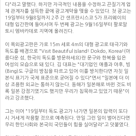
다"라고 말했다. 하지만 자극적인 내용을 수정하고 끈질기게 업
체 관계자를 설득한 끝에 광고계약을 맺을 수 있었다. 첫 광고는 
19일부터 9월8일까지 2주 간 샌프란시스코 5가 프리웨이의 
대형 입간판에 들어서며 두 번째 광고는 9월16일부터 팔로알
토시 엠바카데로 지역에 올려진다. 

이 옥외광고판은 가로 15m 세로 4m의 대형 광고로 태극기와 
독도를 배경으로 "Visit Beautiful Island! Dokdo, Korea!(아
름다운 섬, 한국의 독도를 방문하세요)란 문구와 한복을 입은 
여성의 모습으로 돼 있다. 김 대표는 "대기업인 애플과 야후, 빙
(Bing)도 구글의 방침을 따르고 있어 이를 방치한다면 자칫 일
본식 표기가 국제 표준으로 굳어질 수 있다"면서 "일본에 더 이
상 조용한 외교는 통하지 않는다. 동해가 일본해로 바뀐 것도 비
록 일본 강점기였기도 했지만 우리가 침묵하고 있었기 때문"이
라고 강조했다. 

그는 이어 "19일부터 독도 광고가 나가면 일본의 압력이 또다
시 거세게 작용할 것으로 예측된다. 만일 그런 일이 벌어진다면 
우리 한인사회와 본국의 국민들이 힘을 실어달라"고 덧붙였다. 
