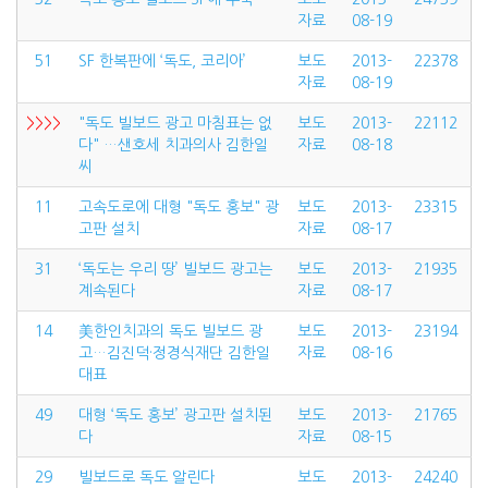
자료
08-19
51
SF 한복판에 ‘독도, 코리아’
보도
2013-
22378
자료
08-19
>>>>
"독도 빌보드 광고 마침표는 없
보도
2013-
22112
다" …샌호세 치과의사 김한일
자료
08-18
씨
11
고속도로에 대형 "독도 홍보" 광
보도
2013-
23315
고판 설치
자료
08-17
31
‘독도는 우리 땅’ 빌보드 광고는
보도
2013-
21935
계속된다
자료
08-17
14
美한인치과의 독도 빌보드 광
보도
2013-
23194
고…김진덕·정경식재단 김한일
자료
08-16
대표
49
대형 ‘독도 홍보’ 광고판 설치된
보도
2013-
21765
다
자료
08-15
29
빌보드로 독도 알린다
보도
2013-
24240