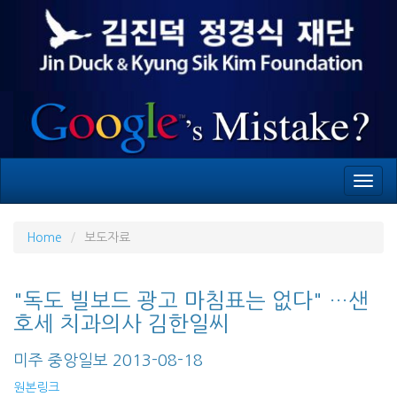
Toggl
navig
Home
보도자료
"독도 빌보드 광고 마침표는 없다" …샌
호세 치과의사 김한일씨
미주 중앙일보 2013-08-18
원본링크