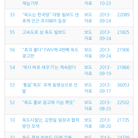
재능기부
자료
10-23
33
“독도는 한국땅” 대형 빌보드 샌
보도
2013-
22089
호제 인근 프리웨이 등장
자료
09-24
55
고속도로 상 독도 빌보드
보도
2013-
21825
자료
09-24
56
"효과 좋다" FWY에 4번째 독도
보도
2013-
21906
광고판
자료
09-24
54
‘역사 바로 세우기’는 계속된다
보도
2013-
21866
자료
09-19
53
‘통일’‘독도’ 주제 동영상으로 선
보도
2013-
36053
발
자료
09-17
52
“독도 홍보 광고에 가슴 뿌듯”
보도
2013-
22502
자료
08-23
10
독도사절단, 김한일 원장과 협력
보도
2013-
21735
방안 모색
자료
08-20
32
독도 홍보 빌보드 SF에 우뚝
보도
2013-
24739