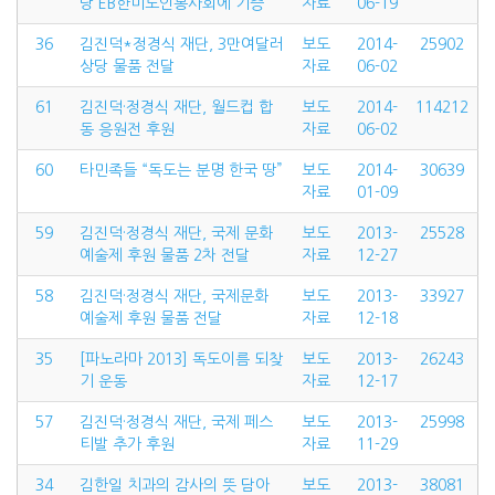
당 EB한미노인봉사회에 기증
자료
06-19
36
김진덕*정경식 재단, 3만여달러
보도
2014-
25902
상당 물품 전달
자료
06-02
61
김진덕·정경식 재단, 월드컵 합
보도
2014-
114212
동 응원전 후원
자료
06-02
60
타민족들 “독도는 분명 한국 땅”
보도
2014-
30639
자료
01-09
59
김진덕·정경식 재단, 국제 문화
보도
2013-
25528
예술제 후원 물품 2차 전달
자료
12-27
58
김진덕·정경식 재단, 국제문화
보도
2013-
33927
예술제 후원 물품 전달
자료
12-18
35
[파노라마 2013] 독도이름 되찾
보도
2013-
26243
기 운동
자료
12-17
57
김진덕·정경식 재단, 국제 페스
보도
2013-
25998
티발 추가 후원
자료
11-29
34
김한일 치과의 감사의 뜻 담아
보도
2013-
38081