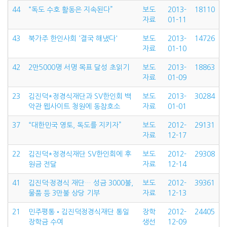
44
“독도 수호 활동은 지속된다”
보도
2013-
18110
자료
01-11
43
북가주 한인사회 '결국 해냈다'
보도
2013-
14726
자료
01-10
42
2만5000명 서명 목표 달성 초읽기
보도
2013-
18863
자료
01-09
23
김진덕*정경식재단과 SV한인회 백
보도
2013-
30284
악관 웹사이트 청원에 동참호소
자료
01-01
37
“대한민국 영토, 독도를 지키자”
보도
2012-
29131
자료
12-17
22
김진덕*정경식재단 SV한인회에 후
보도
2012-
29308
원금 전달
자료
12-14
41
김진덕·정경식 재단… 성금 3000불,
보도
2012-
39361
물품 등 3만불 상당 기부
자료
12-13
21
민주평통•김진덕정경식재단 통일
장학
2012-
24405
장학금 수여
생선
12-09