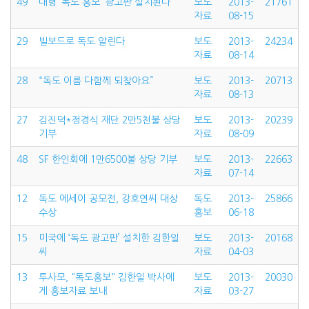
49
대형 ‘독도 홍보’ 광고판 설치된다
보도
2013-
21761
자료
08-15
29
빌보드로 독도 알린다
보도
2013-
24234
자료
08-14
28
“독도 이름 다함께 되찾아요”
보도
2013-
20713
자료
08-13
27
김진덕*정경식 재단 2만5천불 상당
보도
2013-
20239
기부
자료
08-09
48
SF 한인회에 1만6500불 상당 기부
보도
2013-
22663
자료
07-14
12
독도 에세이 공모전, 강호연씨 대상
독도
2013-
25866
수상
홍보
06-18
15
미국에 ‘독도 광고판’ 설치한 김한일
보도
2013-
20168
씨
자료
04-03
13
투사모, "독도홍보" 김한일 박사에
보도
2013-
20030
게 홍보자료 보내
자료
03-27