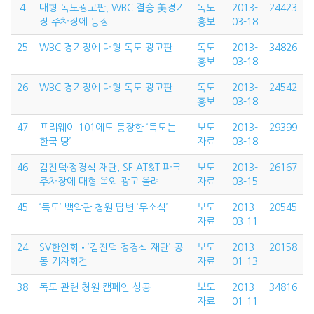
4
대형 독도광고판, WBC 결승 美경기
독도
2013-
24423
장 주차장에 등장
홍보
03-18
25
WBC 경기장에 대형 독도 광고판
독도
2013-
34826
홍보
03-18
26
WBC 경기장에 대형 독도 광고판
독도
2013-
24542
홍보
03-18
47
프리웨이 101에도 등장한 ‘독도는
보도
2013-
29399
한국 땅’
자료
03-18
46
김진덕·정경식 재단, SF AT&T 파크
보도
2013-
26167
주차장에 대형 옥외 광고 올려
자료
03-15
45
‘독도’ 백악관 청원 답변 ‘무소식’
보도
2013-
20545
자료
03-11
24
SV한인회•’김진덕-정경식 재단’ 공
보도
2013-
20158
동 기자회견
자료
01-13
38
독도 관련 청원 캠페인 성공
보도
2013-
34816
자료
01-11