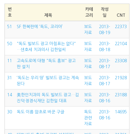
번
카테
작성
호
제목
고리
일
CNT
51
SF 한복판에 ‘독도, 코리아’
보도
2013-
22373
자료
08-19
50
"독도 빌보드 광고 마침표는 없다"
보도
2013-
22104
…샌호세 치과의사 김한일씨
자료
08-18
11
고속도로에 대형 "독도 홍보" 광고
보도
2013-
23308
판 설치
자료
08-17
31
‘독도는 우리 땅’ 빌보드 광고는 계속
보도
2013-
21928
된다
자료
08-17
14
美한인치과의 독도 빌보드 광고…김
보도
2013-
23188
진덕·정경식재단 김한일 대표
자료
08-16
30
독도 이름 암초로 바꾼 구글
독도
2013-
14695
관련
08-16
자료