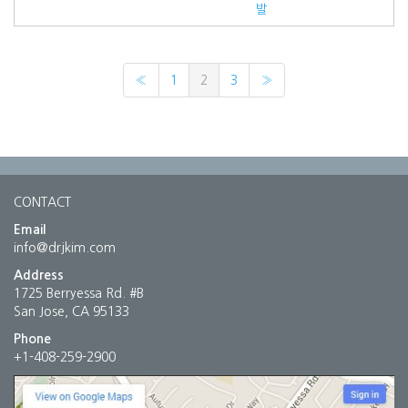
발
«
1
2
3
»
CONTACT
Email
info@drjkim.com
Address
1725 Berryessa Rd. #B
San Jose, CA 95133
Phone
+1-408-259-2900