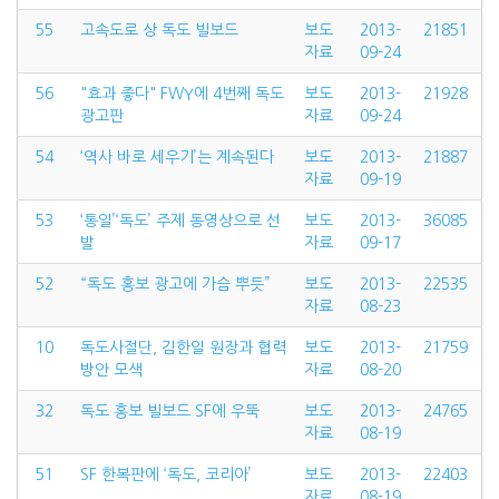
55
고속도로 상 독도 빌보드
보도
2013-
21851
자료
09-24
56
"효과 좋다" FWY에 4번째 독도
보도
2013-
21928
광고판
자료
09-24
54
‘역사 바로 세우기’는 계속된다
보도
2013-
21887
자료
09-19
53
‘통일’‘독도’ 주제 동영상으로 선
보도
2013-
36085
발
자료
09-17
52
“독도 홍보 광고에 가슴 뿌듯”
보도
2013-
22535
자료
08-23
10
독도사절단, 김한일 원장과 협력
보도
2013-
21759
방안 모색
자료
08-20
32
독도 홍보 빌보드 SF에 우뚝
보도
2013-
24765
자료
08-19
51
SF 한복판에 ‘독도, 코리아’
보도
2013-
22403
자료
08-19