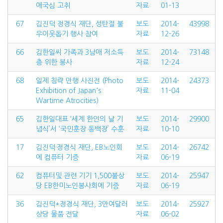
애국심 고취
자료
01-13
67
김진덕 정경식 재단, 성탄절 불
보도
2014-
43998
우이웃돕기 행사 참여
자료
12-26
66
김한일씨 가족과 3남매 저소득
보도
2014-
73148
층 위한 봉사
자료
12-24
68
일제 침략 만행 사진전 (Photo
보도
2014-
24373
Exhibition of Japan's
자료
11-04
Wartime Atrocities)
65
김한일대표 ‘세계 한인의 날 기
보도
2014-
29900
념식’서 ‘국민훈장 동백장’ 수훈
자료
10-10
17
김진덕·정경식 재단, EB노인회
보도
2014-
26742
에 컴퓨터 기증
자료
06-19
62
컴퓨터및 관련 기기 1,500불상
보도
2014-
25947
당 EB한미노인봉사회에 기증
자료
06-19
36
김진덕*정경식 재단, 3만여달러
보도
2014-
25927
상당 물품 전달
자료
06-02