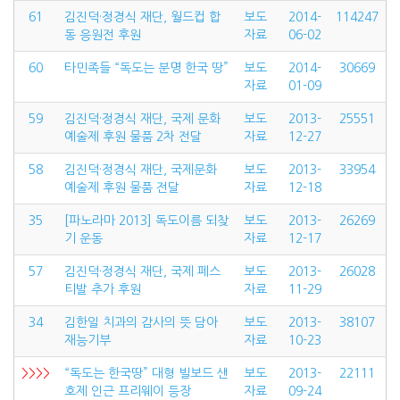
61
김진덕·정경식 재단, 월드컵 합
보도
2014-
114247
동 응원전 후원
자료
06-02
60
타민족들 “독도는 분명 한국 땅”
보도
2014-
30669
자료
01-09
59
김진덕·정경식 재단, 국제 문화
보도
2013-
25551
예술제 후원 물품 2차 전달
자료
12-27
58
김진덕·정경식 재단, 국제문화
보도
2013-
33954
예술제 후원 물품 전달
자료
12-18
35
[파노라마 2013] 독도이름 되찾
보도
2013-
26269
기 운동
자료
12-17
57
김진덕·정경식 재단, 국제 페스
보도
2013-
26028
티발 추가 후원
자료
11-29
34
김한일 치과의 감사의 뜻 담아
보도
2013-
38107
재능기부
자료
10-23
>>>>
“독도는 한국땅” 대형 빌보드 샌
보도
2013-
22111
호제 인근 프리웨이 등장
자료
09-24