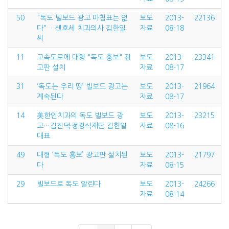
50
"독도 빌보드 광고 마침표는 없
보도
2013-
22136
다" …샌호세 치과의사 김한일
자료
08-18
씨
11
고속도로에 대형 "독도 홍보" 광
보도
2013-
23341
고판 설치
자료
08-17
31
‘독도는 우리 땅’ 빌보드 광고는
보도
2013-
21964
계속된다
자료
08-17
14
美한인치과의 독도 빌보드 광
보도
2013-
23215
고…김진덕·정경식재단 김한일
자료
08-16
대표
49
대형 ‘독도 홍보’ 광고판 설치된
보도
2013-
21797
다
자료
08-15
29
빌보드로 독도 알린다
보도
2013-
24266
자료
08-14