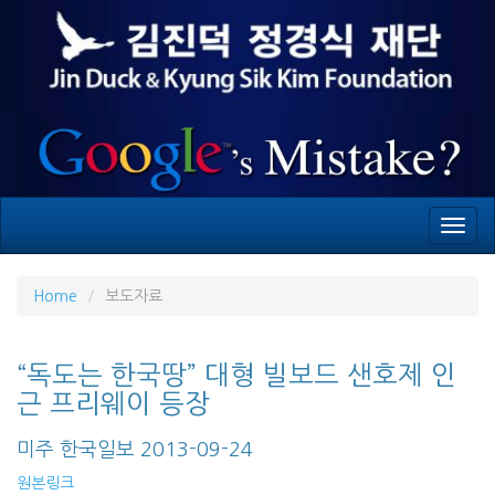
Toggl
navig
Home
보도자료
“독도는 한국땅” 대형 빌보드 샌호제 인
근 프리웨이 등장
미주 한국일보 2013-09-24
원본링크