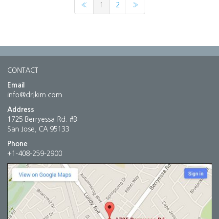
«
1
2
»
CONTACT
Email
info@drjkim.com
Address
1725 Berryessa Rd. #B
San Jose, CA 95133
Phone
+1-408-259-2900