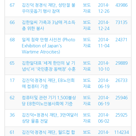
67
김진덕 정경식 재단, 성탄절 불
보도
2014-
43986
우이웃돕기 행사 참여
자료
12-26
66
김한일씨 가족과 3남매 저소득
보도
2014-
73135
층 위한 봉사
자료
12-24
68
일제 침략 만행 사진전 (Photo
보도
2014-
24371
Exhibition of Japan's
자료
11-04
Wartime Atrocities)
65
김한일대표 ‘세계 한인의 날 기
보도
2014-
29889
념식’서 ‘국민훈장 동백장’ 수훈
자료
10-10
17
김진덕·정경식 재단, EB노인회
보도
2014-
26733
에 컴퓨터 기증
자료
06-19
62
컴퓨터및 관련 기기 1,500불상
보도
2014-
25946
당 EB한미노인봉사회에 기증
자료
06-19
36
김진덕*정경식 재단, 3만여달러
보도
2014-
25925
상당 물품 전달
자료
06-02
61
김진덕·정경식 재단, 월드컵 합
보도
2014-
114234