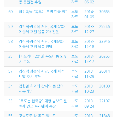
동 응원전 후원
자료
06-02
60
타민족들 “독도는 분명 한국 땅”
보도
2014-
30665
자료
01-09
59
김진덕·정경식 재단, 국제 문화
보도
2013-
25546
예술제 후원 물품 2차 전달
자료
12-27
58
김진덕·정경식 재단, 국제문화
보도
2013-
33946
예술제 후원 물품 전달
자료
12-18
35
[파노라마 2013] 독도이름 되찾
보도
2013-
26265
기 운동
자료
12-17
57
김진덕·정경식 재단, 국제 페스
보도
2013-
26014
티발 추가 후원
자료
11-29
34
김한일 치과의 감사의 뜻 담아
보도
2013-
38100
재능기부
자료
10-23
33
“독도는 한국땅” 대형 빌보드 샌
보도
2013-
22107
호제 인근 프리웨이 등장
자료
09-24
55
고속도로 상 독도 빌보드
보도
2013-
21848