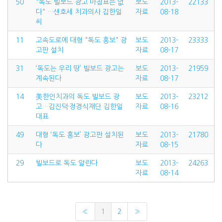
50
"독도 빌보드 광고 마침표는 없
보도
2013-
22133
다" …샌호세 치과의사 김한일
자료
08-18
씨
11
고속도로에 대형 "독도 홍보" 광
보도
2013-
23333
고판 설치
자료
08-17
31
‘독도는 우리 땅’ 빌보드 광고는
보도
2013-
21959
계속된다
자료
08-17
14
美한인치과의 독도 빌보드 광
보도
2013-
23212
고…김진덕·정경식재단 김한일
자료
08-16
대표
49
대형 ‘독도 홍보’ 광고판 설치된
보도
2013-
21780
다
자료
08-15
29
빌보드로 독도 알린다
보도
2013-
24263
자료
08-14
«
1
2
»