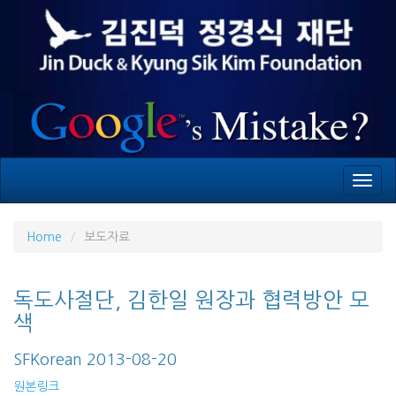
Toggl
navig
Home
보도자료
독도사절단, 김한일 원장과 협력방안 모
색
SFKorean 2013-08-20
원본링크