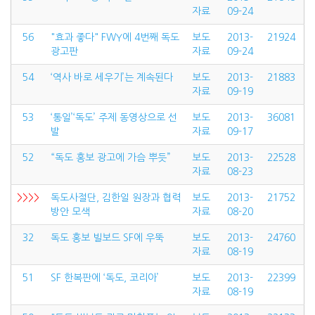
자료
09-24
56
"효과 좋다" FWY에 4번째 독도
보도
2013-
21924
광고판
자료
09-24
54
‘역사 바로 세우기’는 계속된다
보도
2013-
21883
자료
09-19
53
‘통일’‘독도’ 주제 동영상으로 선
보도
2013-
36081
발
자료
09-17
52
“독도 홍보 광고에 가슴 뿌듯”
보도
2013-
22528
자료
08-23
>>>>
독도사절단, 김한일 원장과 협력
보도
2013-
21752
방안 모색
자료
08-20
32
독도 홍보 빌보드 SF에 우뚝
보도
2013-
24760
자료
08-19
51
SF 한복판에 ‘독도, 코리아’
보도
2013-
22399
자료
08-19