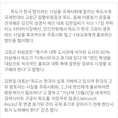
      독도가 한국 땅이라는 사실을 국제사회에 알리는 독도수호 
국제연대의 고창근 집행위원장과 독도, 동해 이름찾기 운동을 
전개해온 김진덕.정경식 재단 대표 김한일씨가 지난 17일 쿠퍼
티노 타타미식당에서, 민간차원에서 독도가 한국 고유의 영토
라는 사실을 효과적으로 주류사회 및 2-3세교포에게 홍보하는 
방안을 협의했다.

고창근 위원장은 "북가주 대학 도서관에 비치된 도서의 80% 
이상에서 독도가 ‘다케시마’라고 표기돼 있다"며 "한인 학생을 
대상으로 적극적인 홍보과 대학 측에 잘못된 정보의 시정을 요
구해야 한다"고 말했다.

김한일 대표는"독도는 한국이 실효 지배하고 있으며 한국의 고
유 영토라는 사실을 주류사회와, 2,3세 한인에게 홍보하려면 
영문책자가 필요하다"고 말하고 "지난해 10월20일 세계적인 
검색사이트 구글이 독도를 ‘리앙쿠르 암초(Liancourt 
Rocks)’로 변경 표기된 것이 국제 표기로 굳어지기 전에 한인사
회가 노력해야 한다" 강조 했다.
