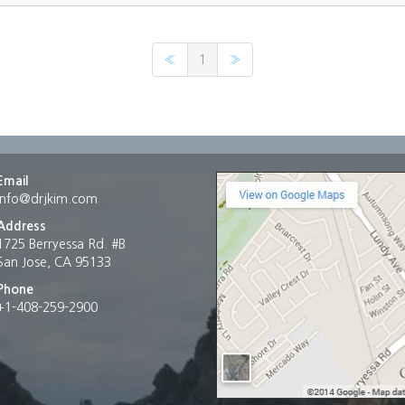
«
1
»
Email
info@drjkim.com
Address
1725 Berryessa Rd. #B
San Jose, CA 95133
Phone
+1-408-259-2900