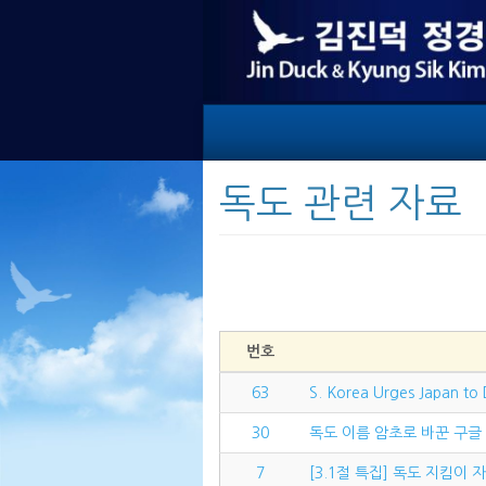
독도 관련 자료
번호
63
S. Korea Urges Japan to 
30
독도 이름 암초로 바꾼 구글
7
[3.1절 특집] 독도 지킴이