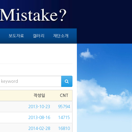
보도자료
갤러리
재단소개
작성일
CNT
2013-10-23
95794
2013-08-16
14715
2014-02-28
16810