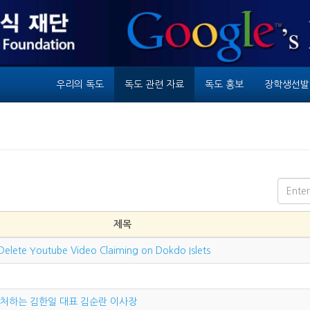
우리의 독도
독도 관련 자료
독도 홍보
장학생선발
제목
Delete Youtube Video Claiming on Dokdo Islets
 자처하는 김한일 대표 김순란 이사장