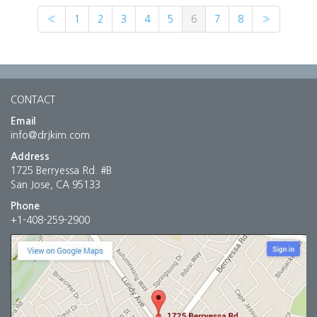
«
1
2
3
4
5
6
7
8
»
CONTACT
Email
info@drjkim.com
Address
1725 Berryessa Rd. #B
San Jose, CA 95133
Phone
+1-408-259-2900