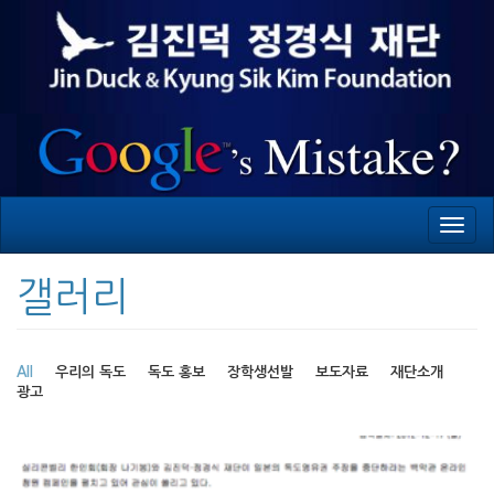
Toggl
navig
갤러리
All
우리의 독도
독도 홍보
장학생선발
보도자료
재단소개
광고