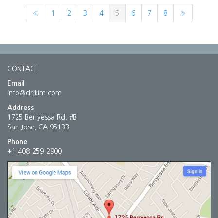
«
1
2
3
4
5
6
7
8
»
CONTACT
Email
info@drjkim.com
Address
1725 Berryessa Rd. #B
San Jose, CA 95133
Phone
+1-408-259-2900