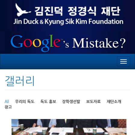
Toggl
navig
갤러리
All
우리의 독도
독도 홍보
장학생선발
보도자료
재단소개
광고