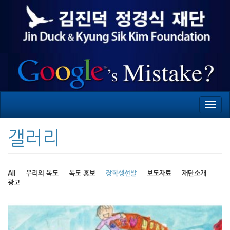
Toggl
navig
갤러리
All
우리의 독도
독도 홍보
장학생선발
보도자료
재단소개
광고