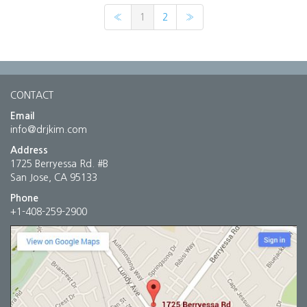
«
1
2
»
CONTACT
Email
info@drjkim.com
Address
1725 Berryessa Rd. #B
San Jose, CA 95133
Phone
+1-408-259-2900