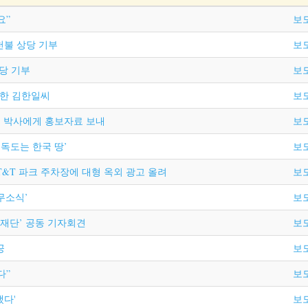
요”
보
천불 상당 기부
보
상당 기부
보
치한 김한일씨
보
일 박사에게 홍보자료 보내
보
‘독도는 한국 땅’
보
AT&T 파크 주차장에 대형 옥외 광고 올려
보
‘무소식’
보
 재단’ 공동 기자회견
보
공
보
다”
보
냈다'
보