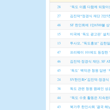
28
“독도 이름 다함께 되찾아
27
김진덕*정경식 재단 2만5
48
SF 한인회에 1만6500불 
15
미국에 ‘독도 광고판’ 설
13
투사모, "독도홍보" 김한
47
프리웨이 101에도 등장한 
46
김진덕·정경식 재단, SF 
45
‘독도’ 백악관 청원 답변 
24
SV한인회•’김진덕-정경식
38
독도 관련 청원 캠페인 성
44
“독도 수호 활동은 지속된
43
북가주 한인사회 '결국 해