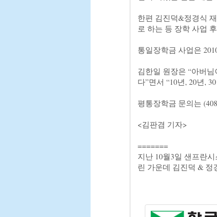
한편 김진덕&정경식 재
로 하는 등 장학 사업 후
통일장학금 사업은 2010
김한일 원장은 “아버님
다”면서 “10년, 20년
평통장학금 문의는 (408) 
<김판겸 기자>

=======

지난 10월3일 샌프란
린 가운데 김진덕 & 정