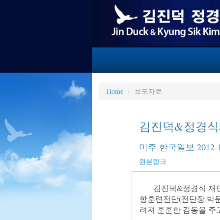
Home
보도자료
김진덕&정경식
미주 한국일보 2012-1
원본링크
       김진덕&정경식 재단(이사장 김순란)이 지난 10월 초 샌프란시스코를 방문한 대한민국 해군 순
항훈련전단(전단장 박문영
려져 훈훈한 감동을 주고