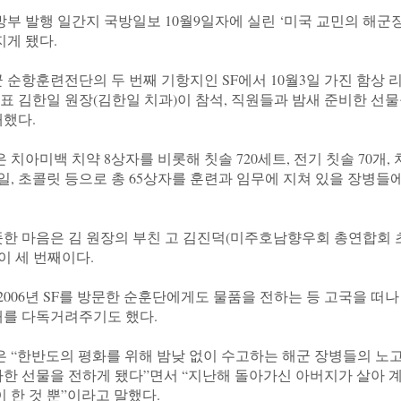
부 발행 일간지 국방일보 10월9일자에 실린 ‘미국 교민의 해군
게 됐다.

 순항훈련전단의 두 번째 기항지인 SF에서 10월3일 가진 함상 
표 김한일 원장(김한일 치과)이 참석, 직원들과 밤새 준비한 선
했다.

치아미백 치약 8상자를 비롯해 칫솔 720세트, 전기 칫솔 70개, 치약
일, 초콜릿 등으로 총 65상자를 훈련과 임무에 지쳐 있을 장병들
한 마음은 김 원장의 부친 고 김진덕(미주호남향우회 총연합회 
 세 번째이다.

 2006년 SF를 방문한 순훈단에게도 물품을 전하는 등 고국을 떠나
를 다독거려주기도 했다.

은 “한반도의 평화를 위해 밤낮 없이 수고하는 해군 장병들의 노고
한 선물을 전하게 됐다”면서 “지난해 돌아가신 아버지가 살아 
 한 것 뿐”이라고 말했다.
