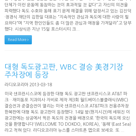
단체가 이런 운동에 동참하는 것이 효과적일 것 같다"고 자신의 의견을
피력했다 독도 수호와 동해 표기 문제 해결을 위해 앞장서고 있는 김진덕
·정경식 재단의 김한일 대표는 "지속적인 관심과 독도에 대한 사랑이 필
요하다"며 “지역 한인인들도 좀 더 많은 관심과 애정을 가져달라”고 당부
했다. 시상식은 지난 15일 포스터시티 크...
Read More
대형 독도광고판, WBC 결승 美경기장
주차장에 등장
라디오코리아 2013-03-18
미국 샌프란시스코에 등장한 대형 독도 광고판 샌프란시스코 AT&T 파
크…재미동포 치과의사 자비로 제작 제3회 월드베이스볼클래식(WBC)
결승전과 준결승전이 열리는 미국 샌프란시스코 AT&T파크 전용주차장
한복판에 대형 독도 광고판이 등장했다. 14일 밤(현지시간)에 세워진 이
광고판에는 상공에서 찍은 독도의 전경을 배경으로 '한국의 독도에 오신
것을 환영합니다'(WELCOME TO DOKDO, KOREA), '동해'(East Sea)
라고 적혀 있다. 라디오코리아 뉴스를 스마트폰 앱으로 보세요. 또 ...