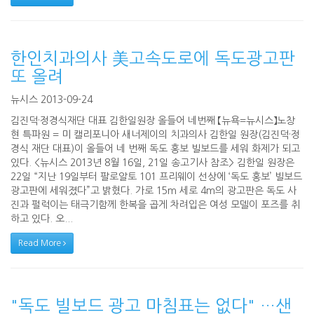
한인치과의사 美고속도로에 독도광고판
또 올려
뉴시스 2013-09-24
김진덕·정경식재단 대표 김한일원장 올들어 네번째 【뉴욕=뉴시스】노창
현 특파원 = 미 캘리포니아 새너제이의 치과의사 김한일 원장(김진덕·정
경식 재단 대표)이 올들어 네 번째 독도 홍보 빌보드를 세워 화제가 되고
있다. <뉴시스 2013년 8월 16일, 21일 송고기사 참조> 김한일 원장은
22일 “지난 19일부터 팔로알토 101 프리웨이 선상에 ‘독도 홍보’ 빌보드
광고판에 세워졌다”고 밝혔다. 가로 15m 세로 4m의 광고판은 독도 사
진과 펄럭이는 태극기함께 한복을 곱게 차려입은 여성 모델이 포즈를 취
하고 있다. 오...
Read More
"독도 빌보드 광고 마침표는 없다" …샌