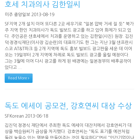
호세 치과의사 김한일씨
미주 중앙일보 2013-08-19
SF지역 2개 설치 이어 또다른 2곳 세우기로 "일본 압박 거세 질 듯" 북가
주 지역 한인 치과의사가 독도 빌보드 광고를 하고 있어 화제가 되고 있
다. 주인공은 샌호세에서 치과를 운영하고 있는 김한일(사진) 원장. 김진
덕·정경식재단(이사장 김순란)의 대표이기도 한 그는 지난 3월 샌프란시
스코 AT&T파크 등 2개 지역에 독도 홍보 빌보드 광고판을 세운 데 이어
오는 19일부터 2개 지역에 차례로 독도 빌보드 광고를 올릴 예정이다.
그는 3월에 이어 다시 광고를 하게 된 배경에는 일본정부의 배후공작이
있다고 ...
Read More
독도 에세이 공모전, 강호연씨 대상 수상
SFKorean 2013-06-18
김진덕.정경식 재단에서 주최한 독도 에세이 대잔치에서 강호연씨가 대
상을 백승원씨가 금상을 차지했다. 강호연씨는 "독도 표기를 예전처럼
돌려 놓을수 있는 명분을 만들어주는 것이 필요하다"면서 "민간기업이나