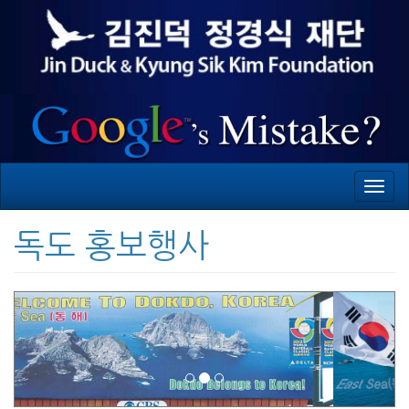
Toggl
navig
독도 홍보행사