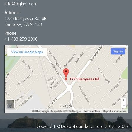
info@drjkim.com
Address
1725 Berryessa Rd. #B
San Jose, CA 95133
Phone
+1-408-259-2900
Copyright
© DokdoFoundation.org 2012 - 2026