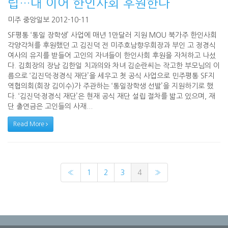
립…대 이어 한인사회 후원한다
미주 중앙일보 2012-10-11
SF평통 ‘통일 장학생’ 사업에 매년 1만달러 지원 MOU 북가주 한인사회
각양각처를 후원했던 고 김진덕 전 미주호남향우회장과 부인 고 정경식
여사의 유지를 받들어 고인의 자녀들이 한인사회 후원을 자처하고 나섰
다. 김회장의 장남 김한일 치과의와 차녀 김순란씨는 작고한 부모님의 이
름으로 ‘김진덕·정경식 재단’을 세우고 첫 공식 사업으로 민주평통 SF지
역협의회(회장 김이수)가 주관하는 ‘통일장학생 선발’을 지원하기로 했
다. ‘김진덕·정경식 재단’은 현재 공식 재단 설립 절차를 밟고 있으며, 재
단 출연금은 고인들의 사재...
Read More
«
1
2
3
4
»