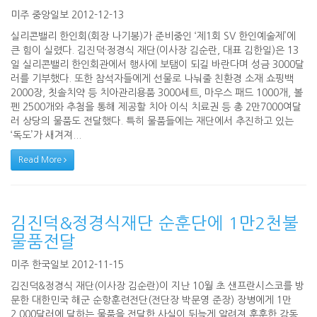
미주 중앙일보 2012-12-13
실리콘밸리 한인회(회장 나기봉)가 준비중인 ‘제1회 SV 한인예술제’에
큰 힘이 실렸다. 김진덕·정경식 재단(이사장 김순란, 대표 김한일)은 13
일 실리콘밸리 한인회관에서 행사에 보탬이 되길 바란다며 성금 3000달
러를 기부했다. 또한 참석자들에게 선물로 나눠줄 친환경 소재 쇼핑백
2000장, 칫솔치약 등 치아관리용품 3000세트, 마우스 패드 1000개, 볼
펜 2500개와 추첨을 통해 제공할 치아 이식 치료권 등 총 2만7000여달
러 상당의 물품도 전달했다. 특히 물품들에는 재단에서 추진하고 있는
‘독도’가 새겨져...
Read More
김진덕&정경식재단 순훈단에 1만2천불
물품전달
미주 한국일보 2012-11-15
김진덕&정경식 재단(이사장 김순란)이 지난 10월 초 샌프란시스코를 방
문한 대한민국 해군 순항훈련전단(전단장 박문영 준장) 장병에게 1만
2,000달러에 달하는 물품을 전달한 사실이 뒤늦게 알려져 훈훈한 감동