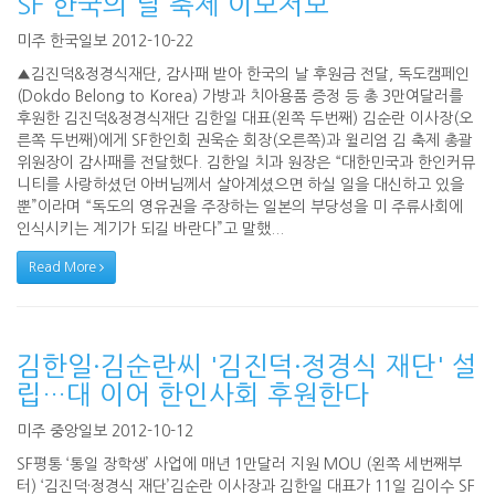
SF 한국의 날 축제 이모저모
미주 한국일보 2012-10-22
▲김진덕&정경식재단, 감사패 받아 한국의 날 후원금 전달, 독도캠페인
(Dokdo Belong to Korea) 가방과 치아용품 증정 등 총 3만여달러를
후원한 김진덕&정경식재단 김한일 대표(왼쪽 두번째) 김순란 이사장(오
른쪽 두번째)에게 SF한인회 권욱순 회장(오른쪽)과 윌리엄 김 축제 총괄
위원장이 감사패를 전달했다. 김한일 치과 원장은 “대한민국과 한인커뮤
니티를 사랑하셨던 아버님께서 살아계셨으면 하실 일을 대신하고 있을
뿐”이라며 “독도의 영유권을 주장하는 일본의 부당성을 미 주류사회에
인식시키는 계기가 되길 바란다”고 말했...
Read More
김한일·김순란씨 '김진덕·정경식 재단' 설
립…대 이어 한인사회 후원한다
미주 중앙일보 2012-10-12
SF평통 ‘통일 장학생’ 사업에 매년 1만달러 지원 MOU (왼쪽 세번째부
터) ‘김진덕·정경식 재단’김순란 이사장과 김한일 대표가 11일 김이수 SF