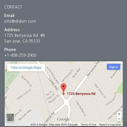
CONTACT
Email
info@drjkim.com
Address
1725 Berryessa Rd. #B
San Jose, CA 95133
Phone
+1-408-259-2900