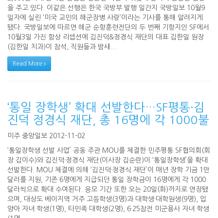
을 주고 있다. 이같은 선행은 한국 국방부 발행 일간지 국방일보 10월9
일자에 실린 ‘미국 교민의 해군장병 사랑’이라는 기사를 통해 알려지게
됐다. 국방일보에 따르면 해군 순항훈련전단의 두 번째 기항지인 SF에서
10월3일 가진 함상 리셉션에 김진덕&정경식 재단의 대표 김한일 원장
(김한일 치과)이 참석, 직원들과 밤새...
Read More
‘통일 장학생’ 확대 선발한다…SF평통·김
진덕 정경식 재단, 총 16명에 각 1000불
미주 중앙일보 2012-11-02
‘통일장학생 선발 사업’ 공동 주관 MOU를 체결한 민주평통 SF협의회(회
장 김이수)와 김진덕·정경식 재단(이사장 김순란)이 ‘통일장학생’을 확대
선발한다. MOU 체결에 의해 ‘김진덕·정경식 재단’이 매년 장학 기금 1만
달러를 지원, 기존 6명에게 지급되던 통일 장학금이 16명에게 각 1000
달러씩으로 확대 수여된다. 응모 기간 또한 오는 20일(화)까지로 연장됐
으며, 대상도 베이지역 거주 고등학생(3명)과 대학생·대학원생(9명), 입
양아 자녀 학생(1명), 타민족 대학생(2명), 6·25참전 미군용사 자녀 학생