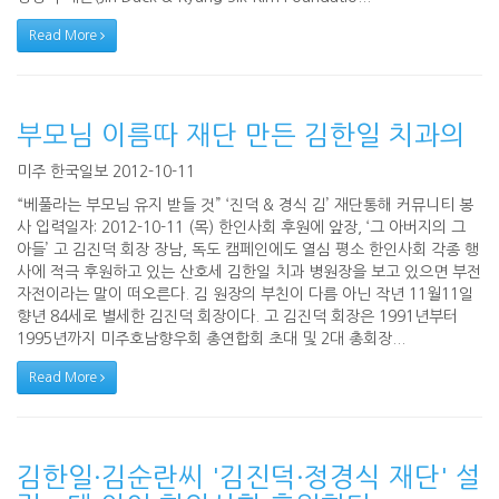
Read More
부모님 이름따 재단 만든 김한일 치과의
미주 한국일보 2012-10-11
“베풀라는 부모님 유지 받들 것” ‘진덕 & 경식 김’ 재단통해 커뮤니티 봉
사 입력일자: 2012-10-11 (목) 한인사회 후원에 앞장, ‘그 아버지의 그
아들’ 고 김진덕 회장 장남, 독도 캠페인에도 열심 평소 한인사회 각종 행
사에 적극 후원하고 있는 산호세 김한일 치과 병원장을 보고 있으면 부전
자전이라는 말이 떠오른다. 김 원장의 부친이 다름 아닌 작년 11월11일
향년 84세로 별세한 김진덕 회장이다. 고 김진덕 회장은 1991년부터
1995년까지 미주호남향우회 총연합회 초대 및 2대 총회장...
Read More
김한일·김순란씨 '김진덕·정경식 재단' 설