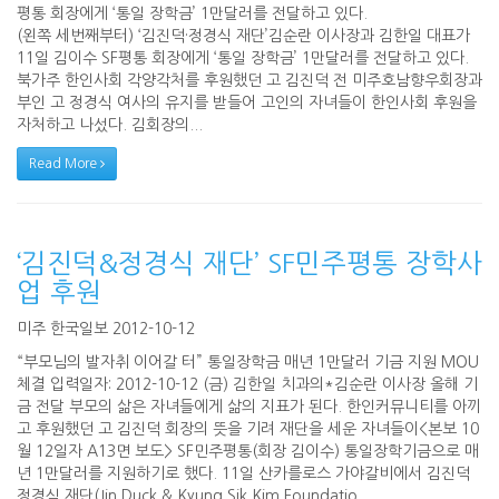
평통 회장에게 ‘통일 장학금’ 1만달러를 전달하고 있다.
(왼쪽 세번째부터) ‘김진덕·정경식 재단’김순란 이사장과 김한일 대표가
11일 김이수 SF평통 회장에게 ‘통일 장학금’ 1만달러를 전달하고 있다.
북가주 한인사회 각양각처를 후원했던 고 김진덕 전 미주호남향우회장과
부인 고 정경식 여사의 유지를 받들어 고인의 자녀들이 한인사회 후원을
자처하고 나섰다. 김회장의...
Read More
‘김진덕&정경식 재단’ SF민주평통 장학사
업 후원
미주 한국일보 2012-10-12
“부모님의 발자취 이어갈 터” 통일장학금 매년 1만달러 기금 지원 MOU
체결 입력일자: 2012-10-12 (금) 김한일 치과의*김순란 이사장 올해 기
금 전달 부모의 삶은 자녀들에게 삶의 지표가 된다. 한인커뮤니티를 아끼
고 후원했던 고 김진덕 회장의 뜻을 기려 재단을 세운 자녀들이<본보 10
월 12일자 A13면 보도> SF민주평통(회장 김이수) 통일장학기금으로 매
년 1만달러를 지원하기로 했다. 11일 산카를로스 가야갈비에서 김진덕
정경식 재단(Jin Duck & Kyung Sik Kim Foundatio...