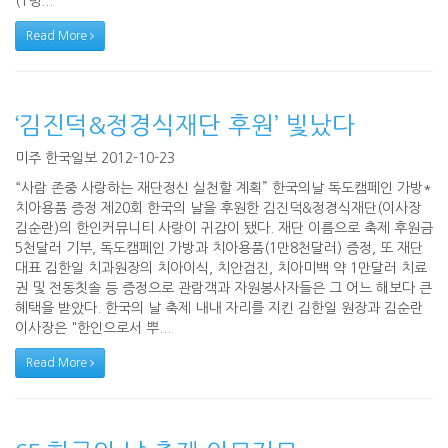
(1명...
Read More
‘김진덕&정경식재단 후원’ 빛났다
미주 한국일보 2012-10-23
“사람 존중 사랑하는 재단정신 실천할 계획” 한국의날 독도캠페인 가방*
치아용품 증정 제20회 한국의 날을 후원한 김진덕&정경식재단(이사장
김순란)의 한인커뮤니티 사랑이 귀감이 됐다. 재단 이름으로 축제 후원금
5천달러 기부, 독도캠페인 가방과 치아용품(1만8천달러) 증정, 또 재단
대표 김한일 치과원장의 치아이식, 치안검진, 치아미백 약 1만달러 치료
권 및 전동칫솔 등 증정으로 관람객과 자원봉사자들은 그 어느 해보다 큰
혜택을 받았다. 한국의 날 축제 내내 자리를 지킨 김한일 원장과 김순란
이사장은 "한인으로서 뿌...
Read More